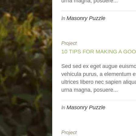
urna magna, posuere...
Masonry Puzzle
In
Project
10 TIPS FOR MAKING A GO
Sed sed ex eget augue euismo
vehicula purus, a elementum en
ultrices libero nec sapien ali
urna magna, posuere...
Masonry Puzzle
In
Project