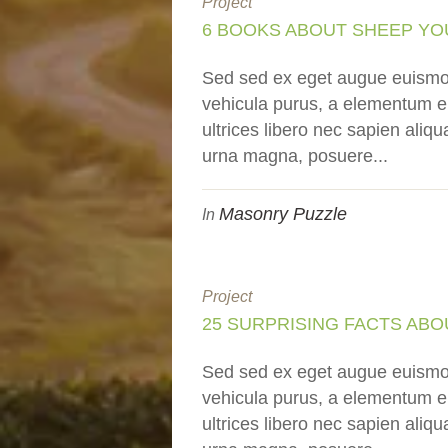
Project
6 BOOKS ABOUT SHEEP YO
Sed sed ex eget augue euismo
vehicula purus, a elementum en
ultrices libero nec sapien ali
urna magna, posuere...
Masonry Puzzle
In
Project
25 SURPRISING FACTS AB
Sed sed ex eget augue euismo
vehicula purus, a elementum en
ultrices libero nec sapien ali