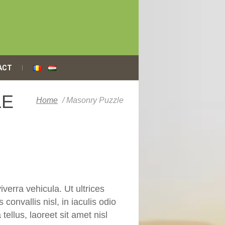
ACT
LE
Home
/
Masonry Puzzle
verra vehicula. Ut ultrices
convallis nisl, in iaculis odio
tellus, laoreet sit amet nisl