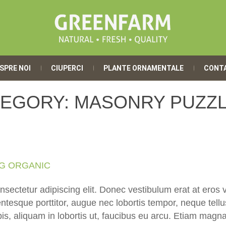
SPRE NOI
CIUPERCI
PLANTE ORNAMENTALE
CONT
TEGORY:
MASONRY PUZZ
NG ORGANIC
sectetur adipiscing elit. Donec vestibulum erat at eros vi
ntesque porttitor, augue nec lobortis tempor, neque tellus 
is, aliquam in lobortis ut, faucibus eu arcu. Etiam magna 