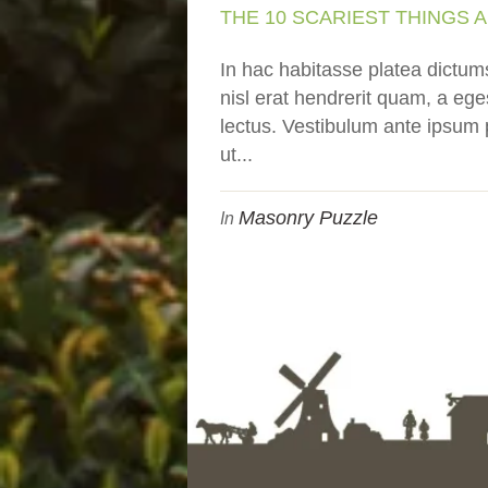
THE 10 SCARIEST THINGS 
In hac habitasse platea dictums
nisl erat hendrerit quam, a ege
lectus. Vestibulum ante ipsum p
ut...
Masonry Puzzle
In