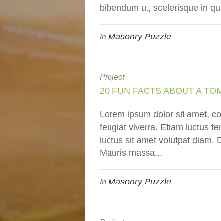
bibendum ut, scelerisque in qu
Masonry Puzzle
In
Project
20 FUN FACTS ABOUT A TO
Lorem ipsum dolor sit amet, co
feugiat viverra. Etiam luctus t
luctus sit amet volutpat diam. D
Mauris massa...
Masonry Puzzle
In